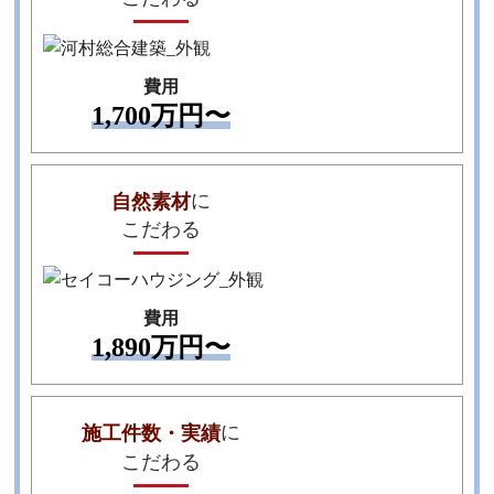
公式HPで
施工事例を見る
費用
TEL
1,700万円〜
に
自然素材
セイコーハウジン
こだわる
グの公式HPで
施工事例を見る
費用
TEL
1,890万円〜
に
施工件数・実績
亀井組の公式HP
こだわる
で