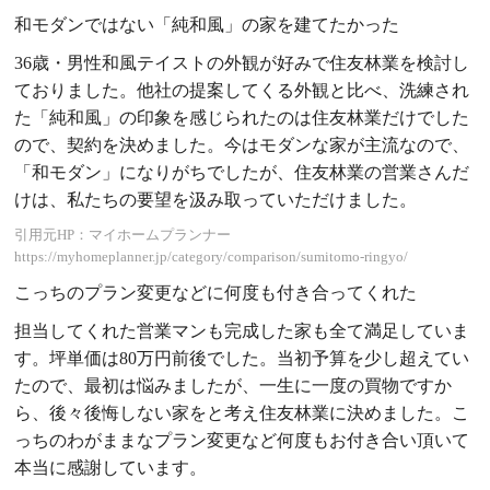
和モダンではない「純和風」の家を建てたかった
36歳・男性和風テイストの外観が好みで住友林業を検討し
ておりました。他社の提案してくる外観と比べ、洗練され
た「純和風」の印象を感じられたのは住友林業だけでした
ので、契約を決めました。今はモダンな家が主流なので、
「和モダン」になりがちでしたが、住友林業の営業さんだ
けは、私たちの要望を汲み取っていただけました。
引用元HP：マイホームプランナー
https://myhomeplanner.jp/category/comparison/sumitomo-ringyo/
こっちのプラン変更などに何度も付き合ってくれた
担当してくれた営業マンも完成した家も全て満足していま
す。坪単価は80万円前後でした。当初予算を少し超えてい
たので、最初は悩みましたが、一生に一度の買物ですか
ら、後々後悔しない家をと考え住友林業に決めました。こ
っちのわがままなプラン変更など何度もお付き合い頂いて
本当に感謝しています。