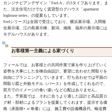
カンジナビアンデザイン「Feel-A」の3タイプあります。ま
た、注文住宅だけでなく賃貸型ログハウス「apartment
loghouse series」の提案もしています。
Feelシリーズは全国で受注しており、横浜展示場、入間複
合展示場、江の島展示棟、新潟、湘南、福井の展示場には
モデルハウスがあります。
お客様第一主義による家づくり
フィールでは、お客様との共同作業で家を作り上げていく
姿勢を大事にした全棟自由設計。要望に合わせた間取りを
自由にプランニングしていきます。打ち合わせでは平面の
間取り図と外観モデル（パース）を作成してくれるので、
双方でのイメージの食い違いなど心配はありません。
また、予算面では、それに合うより適した設計と高品質ロ
グ材・部材によるプランを提案してくれます。提示する価
格（床面積× ㎡単価）には、施工費や設備機器代、輸送費