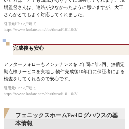
いた方は、とても知識がありすぐに回答してくれます。 現
場監督さんは、連絡が少なかったように思いますが、大工
さんがとてもよく対応してくれました。
引用元HP：e戸建て
https://www.e-kodate.com/bbs/thread/10110/2/
完成後も安心
アフターフォローもメンテナンスを 2年間に計3回、無償定
期点検サービスを実地し 物件完成後10年目に保証者による
検査をしてくれるので安心です。
引用元HP：e戸建て
https://www.e-kodate.com/bbs/thread/10110/2/
フェニックスホームFeelログハウスの基
本情報