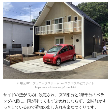
引用元HP：フェニックスホームFeelログハウス公式サイト
https://www.kinoie.co.jp/complete/
サイドの壁が長めに設定され、玄関部分と2階部分のベラ
ンダの庇に。雨が降ってもずぶぬれにならず、玄関前がす
っきしているので荷物の出し入れも楽なつくりです。