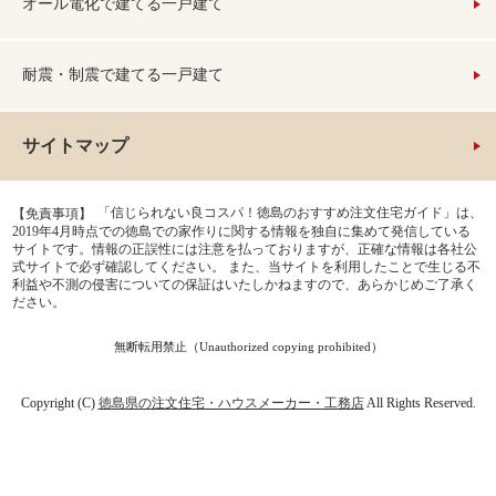
オール電化で建てる一戸建て
耐震・制震で建てる一戸建て
サイトマップ
「信じられない良コスパ！徳島のおすすめ注文住宅ガイド」は、
【免責事項】
2019年4月時点での徳島での家作りに関する情報を独自に集めて発信している
サイトです。情報の正誤性には注意を払っておりますが、正確な情報は各社公
式サイトで必ず確認してください。 また、当サイトを利用したことで生じる不
利益や不測の侵害についての保証はいたしかねますので、あらかじめご了承く
ださい。
無断転用禁止（Unauthorized copying prohibited）
Copyright (C)
徳島県の注文住宅・ハウスメーカー・工務店
All Rights Reserved.