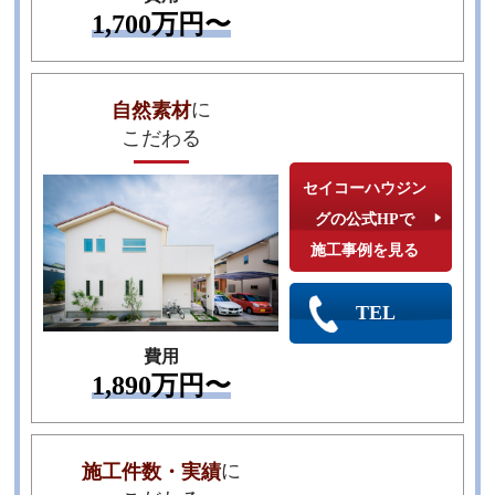
1,700万円〜
に
自然素材
こだわる
セイコーハウジン
グの公式HPで
施工事例を見る
TEL
費用
1,890万円〜
に
施工件数・実績