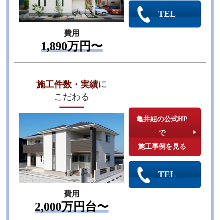
TEL
費用
1,890万円〜
に
施工件数・実績
こだわる
亀井組の公式HP
で
施工事例を見る
TEL
費用
2,000万円台〜