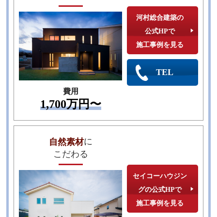
河村総合建築の
公式HPで
施工事例を見る
TEL
費用
1,700万円〜
に
自然素材
こだわる
セイコーハウジン
グの公式HPで
施工事例を見る