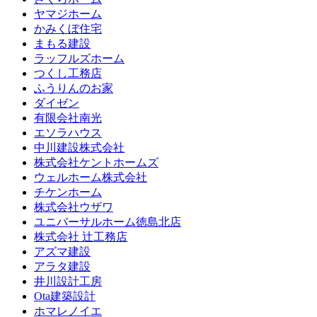
ヤマジホーム
かみくぼ住宅
まもる建設
ラッフルズホーム
つくし工務店
ふうりんのお家
ダイゼン
有限会社南光
エソラハウス
中川建設株式会社
株式会社ケントホームズ
ウェルホーム株式会社
チケンホーム
株式会社ウザワ
ユニバーサルホーム徳島北店
株式会社 辻工務店
アズマ建設
アラタ建設
井川設計工房
Ota建築設計
ホマレノイエ