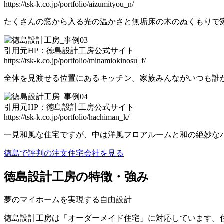
https://tsk-k.co.jp/portfolio/aizumityou_n/
たくさんの窓から入る光の温かさと無垢床の木のぬくもりで
引用元HP：徳島設計工房公式サイト
https://tsk-k.co.jp/portfolio/minamiokinosu_f/
全体を見渡せる位置にあるキッチン。家族みんながいつも誰
引用元HP：徳島設計工房公式サイト
https://tsk-k.co.jp/portfolio/hachiman_k/
一見和風な住宅ですが、中は洋風フロアルームと和の絶妙な
徳島で評判の注文住宅会社を見る
徳島設計工房の特徴・強み
夢のマイホームを実現する自由設計
徳島設計工房は「オーダーメイド住宅」に対応しています。