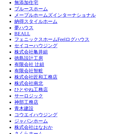
無添加住宅
ブルースホーム
メープルホームズインターナショナル
納得スタイルホーム
夢ハウス
BEALL
フェニックスホームFeelログハウス
セイコーハウジング
株式会社亀井組
徳島設計工房
有限会社 辻組
有限会社智粧
株式会社匠和工務店
株式会社南北
ひとやね工務店
サーロジック
神部工務店
青木建設
コウエイハウジング
ジャパンホーム
株式会社はなおか
さくらホーム