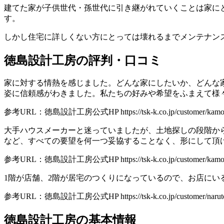
建てた家が子供世代・孫世代に引き継がれていくことは家に
す。
しかし住宅に詳しくない方にとっては壊れるまでメンテナン
徳島設計工房の評判・口コミ
家に対する情熱を感じました。どんな家にしたいか、どんな
姿に信頼感がわきました。私たちの好みや希望をふまえて様
参考URL：徳島設計工房公式HP https://tsk-k.co.jp/customer/kamoji
大手ハウスメーカーと迷っていましたが、土地探しの段階か
など、すべての要望を何一つ妥協することなく、形にして頂
参考URL：徳島設計工房公式HP https://tsk-k.co.jp/customer/kamoj
1階が店舗、2階が居宅のつくりになっているので、お店にい
参考URL：徳島設計工房公式HP https://tsk-k.co.jp/customer/naruto
徳島設計工房の基本情報