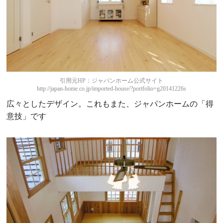
引用元HP：ジャパンホーム公式サイト
http://japan-home.co.jp/imported-house/?portfolio=g20141226s
広々としたデザイン。これもまた、ジャパンホームの「得
意技」です