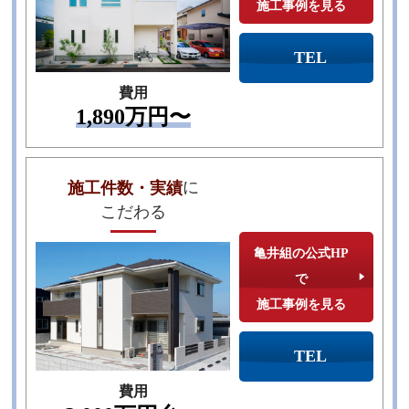
施工事例を見る
TEL
費用
1,890万円〜
に
施工件数・実績
こだわる
亀井組の公式HP
で
施工事例を見る
TEL
費用