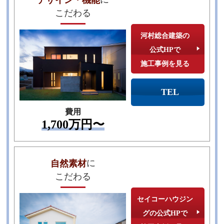
デザイン・機能
こだわる
河村総合建築の
公式HPで
施工事例を見る
TEL
費用
1,700万円〜
に
自然素材
こだわる
セイコーハウジン
グの公式HPで