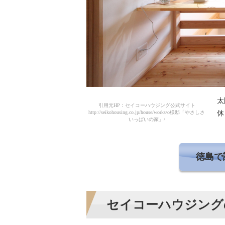
太
引用元HP：セイコーハウジング公式サイト
http://seikohousing.co.jp/house/works/o様邸「やさしさ
休
いっぱいの家」/
徳島で
セイコーハウジング