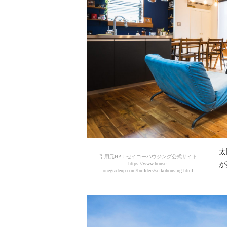
太
引用元HP：セイコーハウジング公式サイト
https://www.house-
が
onegradeup.com/builders/seikohousing.html