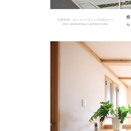
癒
引用元HP：セイコーハウジング公式サイト
http://seikohousing.co.jp/house/works/
ら