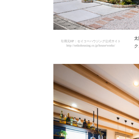
太
引用元HP：セイコーハウジング公式サイト
http://seikohousing.co.jp/house/works/
ク