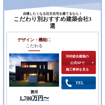
自慢したくなる注文住宅を建てるなら！
こだわり別おすすめ建築会社3
選
に
デザイン・機能
こだわる
河村総合建築の
公式HPで
施工事例を見る
TEL
費用
1,700万円〜