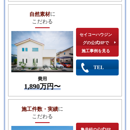
に
自然素材
こだわる
セイコーハウジン
グの公式HPで
施工事例を見る
TEL
費用
1,890万円〜
に
施工件数・実績
こだわる
亀井組の公式HP