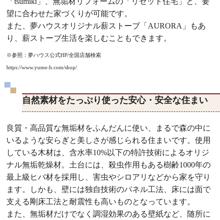
「tsumiki」、無垢材リフォームの「リセット住宅」と、要
望に合わせた家づくりが可能です。
また、夢ハウスオリジナル薪ストーブ「AURORA」もあ
り、薪ストーブ生活を楽しむこともできます。
※参照：夢ハウス公式HP/全国店舗検索
https://www.yume-h.com/shop/
自然素材をたっぷり使った安心・安全な住まい
良質・高品質な無垢材をふんだんに使い、まるで森の中に
いるような安らぎと美しさが感じられる住まいです。使用
している木材は、含水率10%以下の特許技術によるオリジ
ナル無垢乾燥材。土台には、殺虫作用もある樹齢1000年の
最上級ヒバ材を採用し、害虫やシロアリなどから家を守り
ます。しかも、壁には独自技術のパネル工法、床には面で
支える剛床工法と耐震性も高いものとなっています。
また、無垢材だけでなく調湿効果のある壁紙など、随所に