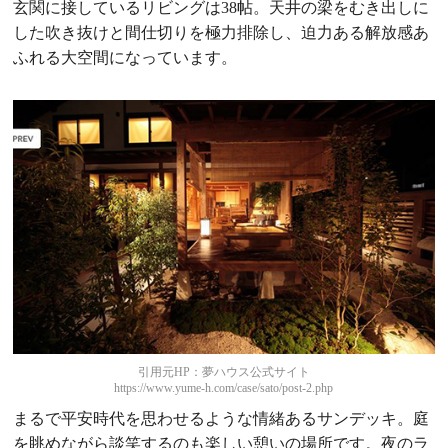
玄関に接しているリビングは38帖。天井の梁をむき出しに
した吹き抜けと間仕切りを極力排除し、迫力ある解放感あ
ふれる大空間になっています。
引用元HP：夢ハウス公式サイト
https://www.yume-h.com/case/sato/post-2.php
まるで平安時代を思わせるような情緒あるサンデッキ。庭
を眺めながら談笑するのも楽しい憩いの場所です。夜のラ