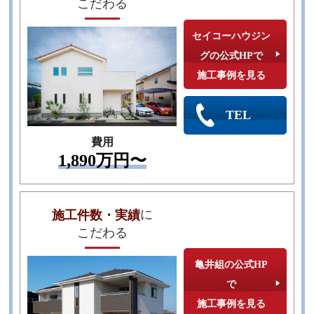
こだわる
セイコーハウジン
グの公式HPで
施工事例を見る
TEL
費用
1,890万円〜
に
施工件数・実績
こだわる
亀井組の公式HP
で
施工事例を見る