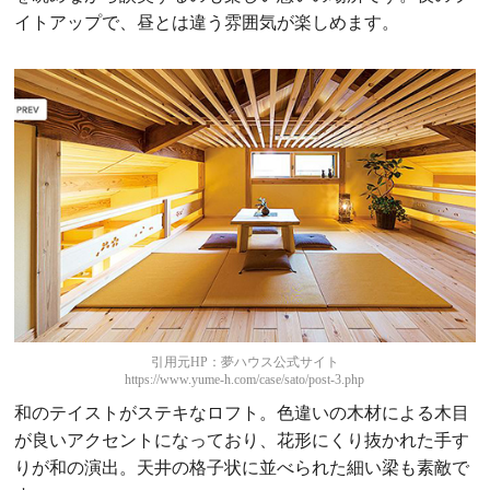
イトアップで、昼とは違う雰囲気が楽しめます。
引用元HP：夢ハウス公式サイト
https://www.yume-h.com/case/sato/post-3.php
和のテイストがステキなロフト。色違いの木材による木目
が良いアクセントになっており、花形にくり抜かれた手す
りが和の演出。天井の格子状に並べられた細い梁も素敵で