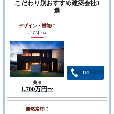
こだわり別おすすめ建築会社3
選
に
デザイン・機能
こだわる
河村総合建築の
公式HPで
施工事例を見る
TEL
費用
1,700万円〜
に
自然素材