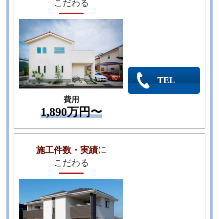
こだわる
セイコーハウジン
グの公式HPで
施工事例を見る
TEL
費用
1,890万円〜
に
施工件数・実績
こだわる
亀井組の公式HP
で
施工事例を見る