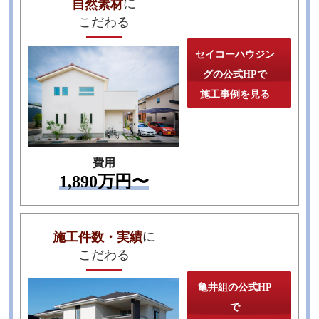
に
自然素材
こだわる
セイコーハウジン
グの公式HPで
施工事例を見る
TEL
費用
1,890万円〜
に
施工件数・実績
こだわる
亀井組の公式HP
で